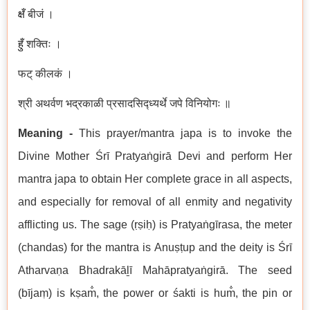
क्षँ
बीजं ।
हुँ
शक्तिः ।
फट् कीलकं ।
श्री अथर्वण भद्रकाळी प्रसादसिद्ध्यर्थे जपे विनियोगः ॥
Meaning -
This prayer/mantra japa is to invoke the
Divine Mother Śrī Pratyaṅgirā Devi and perform Her
mantra japa to obtain Her complete grace in all aspects,
and especially for removal of all enmity and negativity
afflicting us. The sage (ṛṣiḥ) is Pratyaṅgīrasa, the meter
(chandas) for the mantra is Anuṣṭup and the deity is Śrī
Atharvaṇa Bhadrakāḻī Mahāpratyaṅgirā. The seed
(bījaṃ) is kṣam̐, the power or śakti is hum̐, the pin or