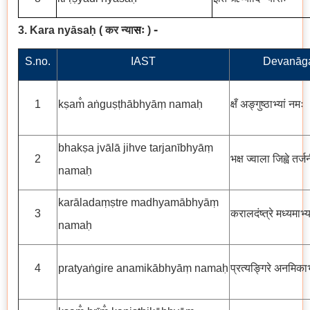
-
3. Kara nyāsaḥ
( कर न्या
सः
)
S.no.
IAST
Devanāga
1
kṣam̐ aṅguṣṭhābhyāṃ namaḥ
क्षँ अङ्गुष्ठाभ्यां नमः
bhakṣa jvālā jihve tarjanībhyāṃ
2
भक्ष ज्वाला जिह्वे तर्ज
namaḥ
karāladaṃṣtre madhyamābhyāṃ
3
करालदंष्त्रे मध्यमाभ्य
namaḥ
4
pratyaṅgire anamikābhyāṃ namaḥ
प्रत्यङ्गिरे अनमिकाभ