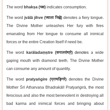
The word
bhakṣa (
भक्ष
)
indicates consumption.
The word
jvālā jihve (
ज्वाला जिह्वे
)
denotes a fiery tongue.
The Divine Mother unleashes Her fury with fires
emanating from Her tongue to consume all inimical
forces or the entire Creation Itself if need be.
The word
karāladaṃṣtre (
करालदंष्त्रे
)
denotes
a wide
gaping mouth with diamond teeth. The Divine Mother
can consume any amount of quantity.
The word
pratyaṅgire (
प्रत्यङ्गिरे
)
denotes the Divine
Mother Śrī Atharvaṇa Bhadrakālī Pratyaṅgirā, the most
ferocious and also the most benevolent in destroying all
bad karma and inimical forces and bringing about