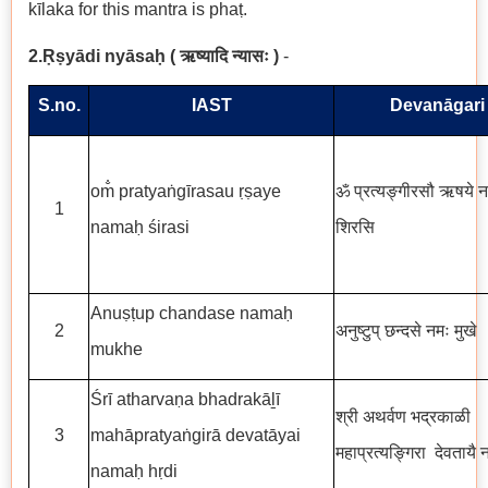
kīlaka for this mantra is phaṭ.
2.Ṛṣyādi nyāsa
ḥ
(
ऋष्यादि न्यासः
)
-
S.no.
IAST
Devanāgari
om̐ pratyaṅgīrasau ṛṣaye
ॐ प्रत्यङ्गीरसौ ऋषये 
1
namaḥ śirasi
शिरसि
Anuṣṭup chandase namaḥ
2
अनुष्टुप् छन्दसे नमः मुखे
mukhe
Śrī atharvaṇa bhadrakāḻī
श्री अथर्वण भद्रकाळी
3
mahāpratyaṅgirā devatāyai
महाप्रत्यङ्गिरा देवतायै न
namaḥ hṛdi