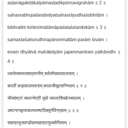
aṣṭanāgakṛtākalpāmaṣṭadikpūrṇavigrahām ॥ 2 ॥
sahasrabhujadaṇḍodyatsahasrāyudhaśobhitām ।
bibhratīṃ kiṅkiṇīmālāmāpādatalalambikām ॥ 3 ॥
samastaśatrurudhirapānonmattāṃ parāṃ śivām ।
evaṃ dhyātvā mahākṛtyāṃ japenmantraṃ yathāvidhi ॥
4 ॥
ध्यायेत्समस्तशत्रुघ्नीम् सर्वसौख्यदयालयाम् ।
कालीं कङ्कालवदनाम् कालजीमूतसन्निभाम् ॥ १ ॥
भीमदंष्ट्रां ज्वलन्नेत्रीं भूयो ज्वालाशिखोज्ज्वलाम् ।
अष्टनागकृताकल्पामष्टदिक्पूर्णविग्रहाम् ॥ २ ॥
सहस्रभुजदण्डोद्यत्सहस्रायुधशोभिताम् ।