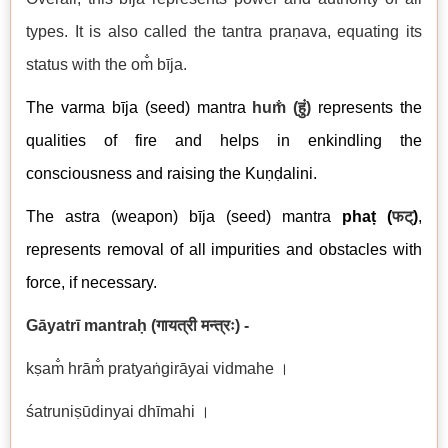
types. It is also called the tantra praṇava, equating its
status with the om̐ bīja.
The
varma
bīja (seed)
mantra
hum̐
(
हुं
)
represents the
qualities of fire and helps in enkindling the
consciousness and raising the Kuṇḍalini.
The
astra (weapon)
bīja (seed)
mantra
phaṭ (
फट्
)
,
represents removal of all impurities and obstacles with
force, if necessary.
Gāyatrī mantraḥ (
गायत्री मन्त्रः
) -
kṣa
m̐
hrā
m̐
pratyaṅgirāyai vidmahe
।
śatruniṣūdinyai dhīmahi
।