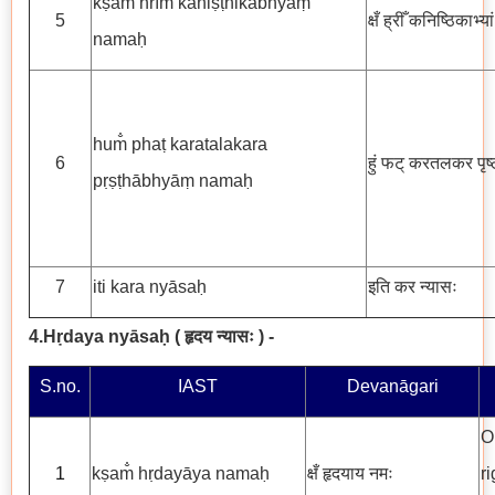
kṣam̐ hrīm̐ kaniṣṭhikābhyāṃ
5
क्षँ ह्रीँ कनिष्ठिकाभ्य
namaḥ
hum̐ phaṭ karatalakara
6
हुं फट् करतलकर पृष्ठ
pṛṣṭhābhyāṃ namaḥ
7
iti kara nyāsaḥ
इति कर न्यासः
4.Hṛdaya nyāsaḥ
( हृदय न्यासः )
-
S.no.
IAST
Devanāgari
O
1
kṣam̐ hṛdayāya namaḥ
क्षँ हृदयाय नमः
r