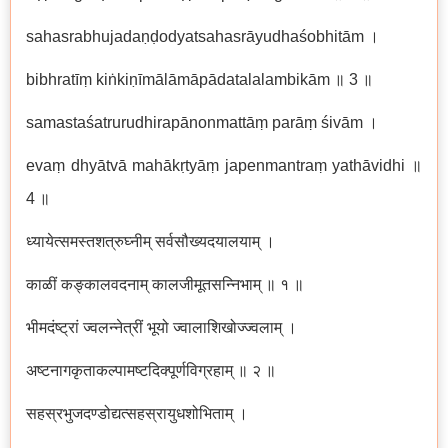
sahasrabhujadaṇḍodyatsahasrāyudhaśobhitām ।
bibhratīṃ kiṅkiṇīmālāmāpādatalalambikām ॥ 3 ॥
samastaśatrurudhirapānonmattāṃ parāṃ śivām ।
evaṃ dhyātvā mahākṛtyāṃ japenmantraṃ yathāvidhi ॥
4 ॥
ध्यायेत्समस्तशत्रुघ्नीम् सर्वसौख्यदयालयाम् ।
काळीं कङ्कालवदनाम् कालजीमूतसन्निभाम् ॥ १ ॥
भीमदंष्ट्रां ज्वलन्नेत्रीं भूयो ज्वालाशिखोज्ज्वलाम् ।
अष्टनागकृताकल्पामष्टदिक्पूर्णविग्रहाम् ॥ २ ॥
सहस्रभुजदण्डोद्यत्सहस्रायुधशोभिताम् ।