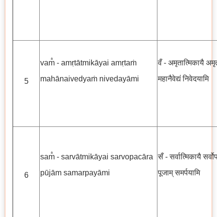
vam̐ - amṛtātmikāyai amṛtaṁ
वँ - अमृतात्मिकायै अमृत
mahānaivedyaṁ nivedayāmi
महानैवेद्यं निवेदयामि
5
sam̐ - sarvātmikāyai sarvopacāra
सँ - सर्वात्मिकायै सर्व
pūjām samarpayāmi
पूजाम् समर्पयामि
6