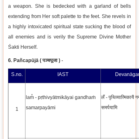
a weapon. She is bedecked with a garland of bells
extending from Her soft palette to the feet. She revels in
a highly intoxicated spiritual state sucking the blood of
all enemies and is verily the Supreme Divine Mother
Śakti Herself.
6. Pañcapūjā
(
पञ्चपूजा
)
-
S.no.
IAST
Devanāgar
lam̐ - pṛthivyātmikāyai gandhaṁ
लँ - पृथिव्यात्मिकायै गन
samarpayāmi
समर्पयामि
1