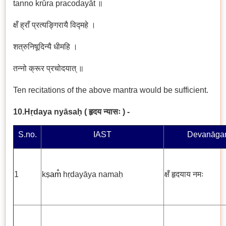
tanno krūra pracodayāt
॥
क्षँ ह्राँ प्रत्यङ्गिरायै विद्महे ।
शत्रुनिषूदिन्यै धीमहि ।
तन्नो क्रूर प्रचोदयात् ॥
Ten recitations of the above mantra would be sufficient.
10.Hṛdaya nyāsaḥ
( हृदय न्यासः )
-
S.no.
IAST
Devanāgar
1
k
ṣa
m̐
hṛdayāya namaḥ
क्षँ हृदयाय नमः