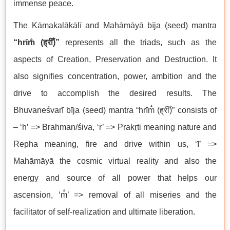
immense peace.
The Kāmakalākālī and Mahāmāyā bīja (seed) mantra
“hrīm̐ (
ह्रीँ)”
represents all the triads, such as the
aspects of Creation, Preservation and Destruction. It
also signifies concentration, power, ambition and the
drive to accomplish the desired results. The
Bhuvaneśvarī bīja (seed) mantra “hrīm̐ (ह्रीँ)” consists of
– ‘h’ => Brahman/śiva, ‘r’ => Prakṛti meaning nature and
Repha meaning, fire and drive within us, ‘ī’ =>
Mahāmāyā the cosmic virtual reality and also the
energy and source of all power that helps our
ascension, ‘m̐’ => removal of all miseries and the
facilitator of self-realization and ultimate liberation.