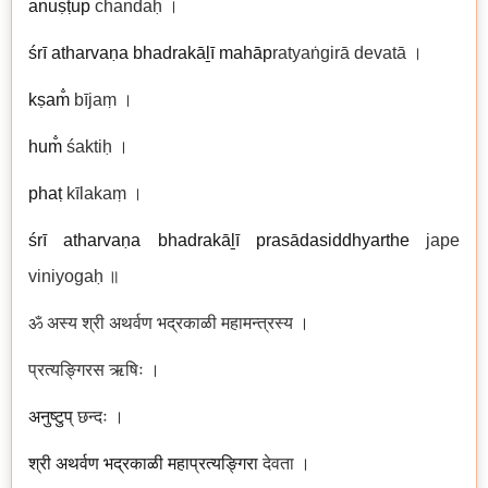
anuṣṭup
chandaḥ ।
śrī
atharvaṇa bhadrakāḻī
mahāp
ratyaṅgirā devatā ।
kṣam̐
bījaṃ ।
hum̐
śaktiḥ ।
phaṭ
kīlakaṃ ।
śrī atharvaṇa bhadrakāḻī prasādasiddhyarthe
jape
viniyogaḥ ॥
ॐ अस्य श्री अथर्वण भद्रकाळी महामन्त्रस्य ।
प्रत्यङ्गिरस ऋषिः ।
अनुष्टुप्
छन्दः ।
श्री अथर्वण भद्रकाळी महाप्रत्यङ्गिरा
देवता ।