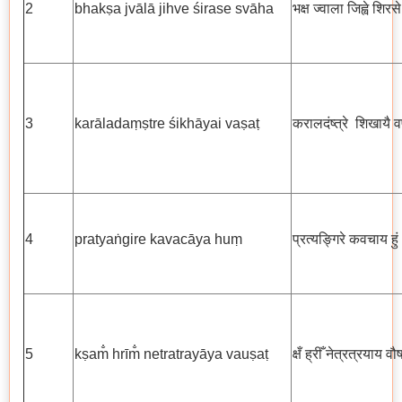
2
bhakṣa jvālā jihve śirase svāha
भक्ष ज्वाला जिह्वे शिरसे
3
karāladaṃṣtre śikhāyai vaṣaṭ
करालदंष्त्रे शिखायै व
4
pratyaṅgire kavacāya huṃ
प्रत्यङ्गिरे कवचाय हुं
5
kṣam̐ hrīm̐ netratrayāya vauṣaṭ
क्षँ ह्रीँ नेत्रत्रयाय वौ