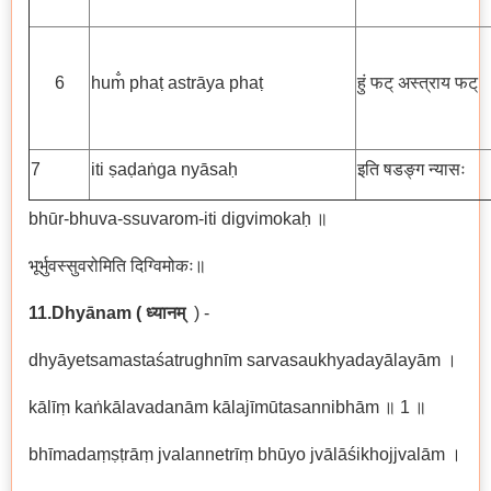
6
hum̐ phaṭ astrāya phaṭ
हुं फट् अस्त्राय फट्
7
iti ṣaḍaṅga nyāsaḥ
इति षडङ्ग न्यासः
bhūr-bhuva-ssuvarom-iti digvimokaḥ ॥
भूर्भुवस्सुवरोमिति दिग्विमोकः॥
11.Dhyānam
( ध्यानम्
) -
dhyāyetsamastaśatrughnīm sarvasaukhyadayālayām ।
kālīṃ kaṅkālavadanām kālajīmūtasannibhām ॥ 1 ॥
bhīmadaṃṣṭrāṃ jvalannetrīṃ bhūyo jvālāśikhojjvalām ।