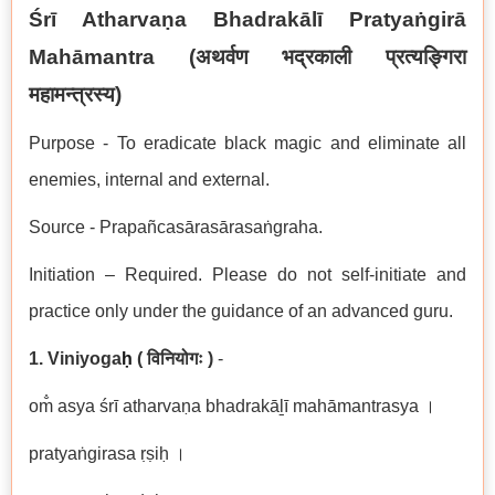
Śrī Atharvaṇa Bhadrakālī Pratyaṅgirā
Mahāmantra (
अथर्वण भद्रकाली प्रत्यङ्गिरा
महामन्त्रस्य
)
Purpose - To eradicate black magic and eliminate all
enemies, internal and external.
Source - Prapañcasārasārasaṅgraha.
Initiation – Required. Please do not self-initiate and
practice only under the guidance of an advanced guru.
1. Viniyoga
ḥ
( विनियोगः )
-
om̐ asya śrī atharvaṇa bhadrakāḻī mahāmantrasya ।
pratyaṅgirasa ṛṣiḥ ।