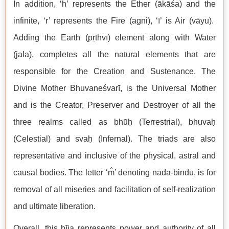
In addition, ‘h’ represents the Ether (ākāśa) and the
infinite, ‘r’ represents the Fire (agni), ‘ī’ is Air (vāyu).
Adding the Earth (pṛthvī) element along with Water
(jala), completes all the natural elements that are
responsible for the Creation and Sustenance. The
Divine Mother Bhuvaneśvarī, is the Universal Mother
and is the Creator, Preserver and Destroyer of all the
three realms called as bhūḥ (Terrestrial), bhuvaḥ
(Celestial) and svaḥ (Infernal). The triads are also
representative and inclusive of the physical, astral and
causal bodies. The letter ‘m̐’ denoting nāda-bindu, is for
removal of all miseries and facilitation of self-realization
and ultimate liberation.
Overall, this bīja represents power and authority of all