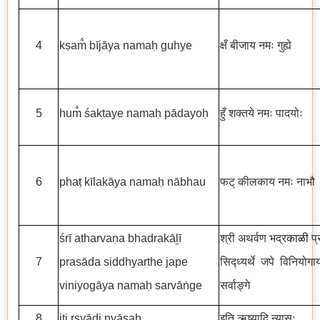
4
kṣam̐ bījāya namaḥ guhye
क्षँ बीजाय नमः गुह्ये
5
hum̐ śaktaye namaḥ pādayoḥ
हुँ शक्तये नमः पादयोः
6
phaṭ kīlakāya namaḥ nābhau
फट् कीलकाय नमः नाभौ
śrī atharvaṇa bhadrakāḻī
श्री अथर्वण भद्र
काळी
प्
7
prasāda siddhyarthe jape
सिद्ध्यर्थे जपे विनियोगा
viniyogāya namaḥ sarvāṅge
सर्वाङ्गे
8
iti ṛṣyādi nyāsaḥ
इति ऋष्यादि न्यासः