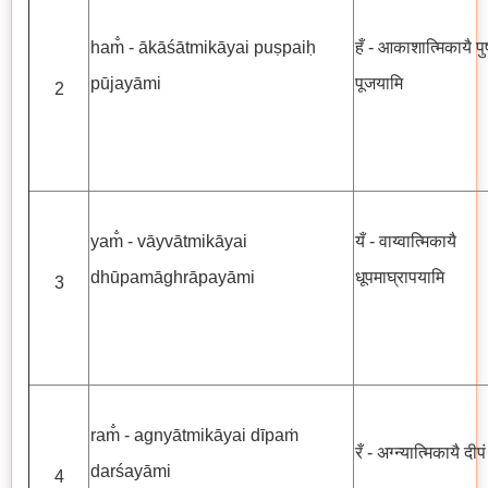
ham̐ - ākāśātmikāyai puṣpaiḥ
हँ - आकाशात्मिकायै पुष्
pūjayāmi
पूजयामि
2
yam̐ - vāyvātmikāyai
यँ - वाय्वात्मिकायै
dhūpamāghrāpayāmi
धूपमाघ्रापयामि
3
ram̐ - agnyātmikāyai dīpaṁ
रँ - अग्न्यात्मिकायै दीप
darśayāmi
4