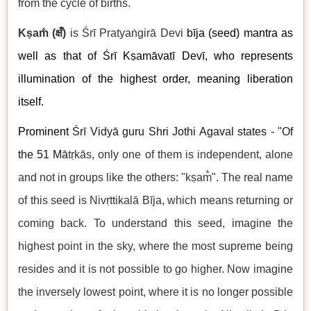
from the cycle of births.
Kṣam̐ (
क्षँ
)
is Śrī Pratyaṅgirā Devi
b
īja (seed) mantra as
well as that of Śrī Kṣamāvatī Devī, who represents
illumination of the highest order, meaning liberation
itself.
Prominent
Śrī Vidyā guru Shri Jothi Agaval states - "Of
the 51 M
ā
tṛkās, only one of them is independent, alone
and not in groups like the others: "kṣam̐". The real name
of this seed is Nivṛttikalā Bīja, which means returning or
coming back. To understand this seed, imagine the
highest point in the sky, where the most supreme being
resides and it is not possible to go higher. Now imagine
the inversely lowest point, where it is no longer possible