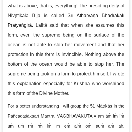
what is above, that is, everything! The presiding deity of
Nivṛttikalā Bīja is called
Śrī Atharvaṇa Bhadrakālī
Pratyaṅgirā
. Lalitā said that when she assumes this
form, even the supreme being on the surface of the
ocean is not able to stop her movement and that her
protection in this form is invincible. Nothing above the
bottom of the ocean would be able to stop her. The
supreme being took on a form to protect himself. I wrote
this explanation especially for Krishna who worshiped
this form of the Divine Mother.
For a better understanding I will group the 51 Mātṛkās in the
Pañcadaśākṣar
ī
Mantra. VĀGBHAVAKŪṬA = am̐ ām̐ im̐ īm̐
um̐ ūm̐ ṛm̐ ṝm̐ ḷm̐ ḹm̐ em̐ aim̐ om̐ aum̐ am̐ aḥ.