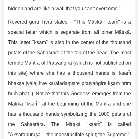
hidden and are like a wall that you can't overcome."
Revered guru Tivra states – “This Mātṛkā "kṣam̐" is a
special letter which is separate from all other Mātṛkā.
This letter "kṣam̐" is also in the center of the thousand
petals of the Sahasrāra at the top of the head. The most
terrible Mantra of Pratyaṅgirā (which is not published on
this site) where she has a thousand hands is: kṣam̐
bhakṣa jvālājihve karāḻadaṃṣṭre pratyaṅgire kṣam̐ hrīm̐
hum̐ phaṭ । Notice that this Goddess emerges from the
Mātṛkā "kṣam̐" at the beginning of the Mantra and she
has a thousand hands symbolizing the 1000 petals of
the Sahasrāra. The Mātṛkā "kṣam̐" is called
"Akṣarapuruṣa" - the indestructible spirit; the Supreme.”