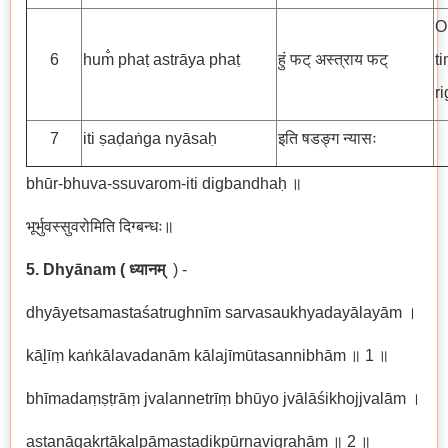
O
6
hum̐ phaṭ astrāya phaṭ
हुं फट् अस्त्राय फट्
t
r
7
iti ṣaḍaṅga nyāsaḥ
इति षडङ्ग न्यासः
bhūr-bhuva-ssuvarom-iti digbandhaḥ ॥
भूर्भुवस्सुवरोमिति दिग्बन्धः॥
5. Dhyānam
( ध्यानम्
) -
dhyāyetsamastaśatrughnīm sarvasaukhyadayālayām ।
kāḻīṃ kaṅkālavadanām kālajīmūtasannibhām ॥ 1 ॥
bhīmadaṃṣṭrāṃ jvalannetrīṃ bhūyo jvālāśikhojjvalām ।
aṣṭanāgakṛtākalpāmaṣṭadikpūrṇavigrahām ॥ 2 ॥