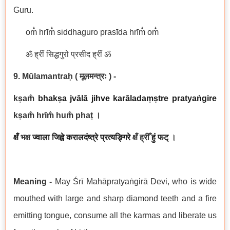
Guru.
om̐ hrīm̐ siddhaguro prasīda hrīm̐ om̐
ॐ ह्रीं सिद्धगुरो प्रसीद ह्रीं ॐ
9. Mūlamantraḥ
( मूलमन्त्रः ) -
kṣam̐
bhakṣa
jvālā jihve
karāladaṃṣtre
pratyaṅgire
kṣam̐ hrīm̐ hum̐ phaṭ
।
क्षँ
भक्ष
ज्वाला जिह्वे
करालदंष्त्रे
प्रत्यङ्गिरे
क्षँ ह्रीँ
हुं
फट्
।
Meaning -
May Śrī Mahāpratyaṅgirā Devi, who is wide
mouthed with large and sharp diamond teeth and a fire
emitting tongue, consume all the karmas and liberate us