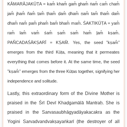
KĀMARĀJAKŪṬA = kam̐ kham̐ gam̐ gham̐ ṅam̐ cam̐ cham̐
jam̐ jham̐ ñam̐ ṭam̐ ṭham̐ ḍam̐ ḍham̐ ṇam̐ tam̐ tham̐ dam̐
dham̐ nam̐ pam̐ pham̐ bam̐ bham̐ mam̐. ŚAKTIKŪṬA = yam̐
ram̐ lam̐ vam̐ śam̐ ṣam̐ sam̐ ham̐ ḻam̐ kṣam̐.
PAÑCADAŚĀKṢARĪ = KṢAM̐. Yes, the seed "kṣam̐"
emerges from the third Kūṭa, meaning that it permeates
everything that comes before it. At the same time, the seed
"kṣam̐" emerges from the three Kūṭas together, signifying her
independence and solitude.
Lastly, this extraordinary form of the Divine Mother is
praised in the Śrī Devī Khaḍgamālā Mantraḥ. She is
praised in the Sarvasaubhāgyadāyakacakra as the
Yogini Sarvadvandvakṣayaṅkarī (the destroyer of all