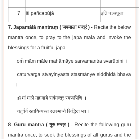
7
iti
pañcapūjā
इति
पञ्चपूजा
7. Japamālā mantraṃ
(
जपमाला मन्त्रं
) -
Recite the below
mantra once, to pray to the japa māla and invoke the
blessings for a fruitful japa.
om̐ māṃ māle mahāmāye sarvamantra svarūpiṇi ।
caturvarga stvayinyasta stasmānye siddhidā bhava
॥
ॐ मां माले महामाये सर्वमन्त्र स्वरूपिणि ।
चतुर्वर्ग स्त्वयिन्यस्त स्तस्मान्ये सिद्धिदा भव ॥
8. Guru mantra
( गुरु मन्त्र ) -
Recite the following guru
mantra once, to seek the blessings of all gurus and the