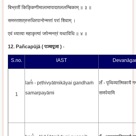
बिभ्रतीं किङ्किणीमालामापादतललम्बिकाम् ॥ ३ ॥
समस्तशत्रुरुधिरपानोन्मत्तां परां शिवाम् ।
एवं ध्यात्वा महाकृत्यां जपेन्मन्त्रं यथाविधि ॥ ४ ॥
12. Pañcapūjā
(
पञ्चपूजा
)
-
S.no.
IAST
Devanāgar
lam̐ - pṛthivyātmikāyai gandhaṁ
लँ - पृथिव्यात्मिकायै गन
samarpayāmi
समर्पयामि
1